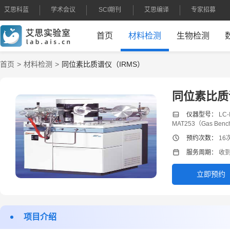
艾思科蓝
学术会议
SCI期刊
艾思编译
专家招募
首页
材料检测
生物检测
首页
材料检测
同位素比质谱仪（IRMS）
同位素比质
仪器型号：
LC-
MAT253（Gas Ben
预约次数：
16
服务周期：
收到
立即预约
项目介绍