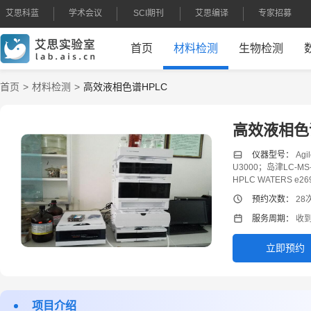
艾思科蓝
学术会议
SCI期刊
艾思编译
专家招募
首页
材料检测
生物检测
首页
材料检测
高效液相色谱HPLC
高效液相色
仪器型号：
Agi
U3000；岛津LC-MS
HPLC WATERS e26
预约次数：
28
服务周期：
收到
立即预约
项目介绍