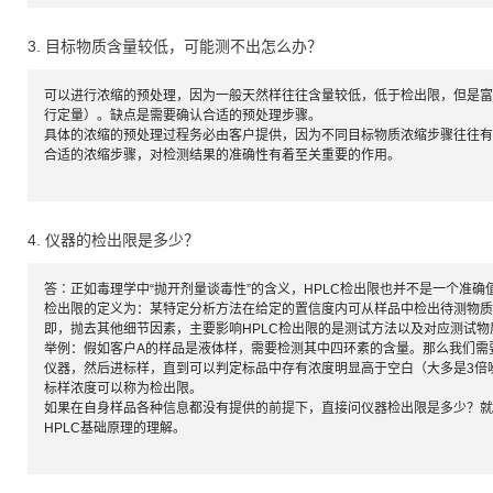
3. 目标物质含量较低，可能测不出怎么办？
可以进行浓缩的预处理，因为一般天然样往往含量较低，低于检出限，但是富
行定量）。缺点是需要确认合适的预处理步骤。
具体的浓缩的预处理过程务必由客户提供，因为不同目标物质浓缩步骤往往有
合适的浓缩步骤，对检测结果的准确性有着至关重要的作用。
4. 仪器的检出限是多少？
答∶正如毒理学中“抛开剂量谈毒性”的含义，HPLC检出限也并不是一个准确
检出限的定义为：某特定分析方法在给定的置信度内可从样品中检出待测物质
即，抛去其他细节因素，主要影响HPLC检出限的是测试方法以及对应测试物
举例：假如客户A的样品是液体样，需要检测其中四环素的含量。那么我们需
仪器，然后进标样，直到可以判定标品中存有浓度明显高于空白（大多是3倍
标样浓度可以称为检出限。
如果在自身样品各种信息都没有提供的前提下，直接问仪器检出限是多少？就
HPLC基础原理的理解。