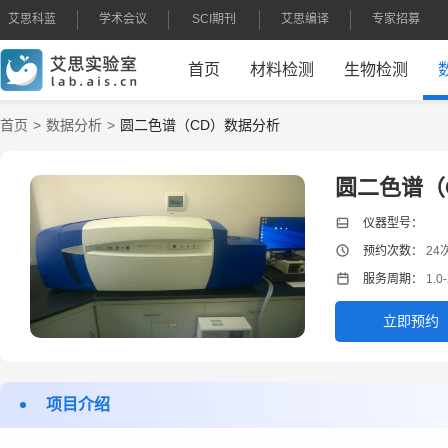
艾思科蓝
学术会议
SCI期刊
艾思编译
专家招募
首页
材料检测
生物检测
首页
数据分析
圆二色谱（CD）数据分析
圆二色谱（
仪器型号：
预约次数：
24
服务周期：
1.0-
立即预约
项目介绍