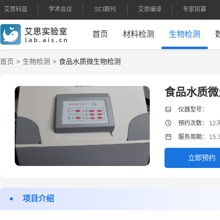
艾思科蓝
学术会议
SCI期刊
艾思编译
专家招募
首页
材料检测
生物检测
首页
生物检测
食品水质微生物检测
食品水质微
仪器型号：
预约次数：
12
服务周期：
15.
立即预约
项目介绍